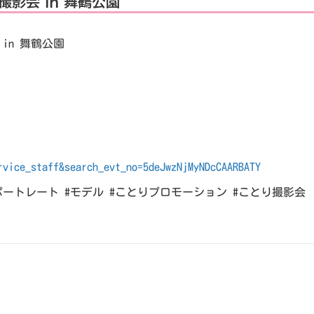
浴衣撮影会 in 舞鶴公園
 in 舞鶴公園
rvice_staff&search_evt_no=5deJwzNjMyNDcCAARBATY
ポートレート #モデル #ことりプロモーション #ことり撮影会