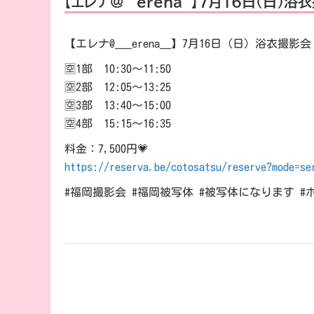
【エレナ@___erena__】7月16日（日）
【エレナ@___erena__】7月16日（日）浴衣撮影会
🈳1部 10:30～11:50
🈳2部 12:05～13:25
🈳3部 13:40～15:00
🈳4部 15:15～16:35
料金：7,500円💗
https://reserva.be/cotosatsu/reserve?mode=se
#福岡撮影会 #福岡被写体 #被写体になります #