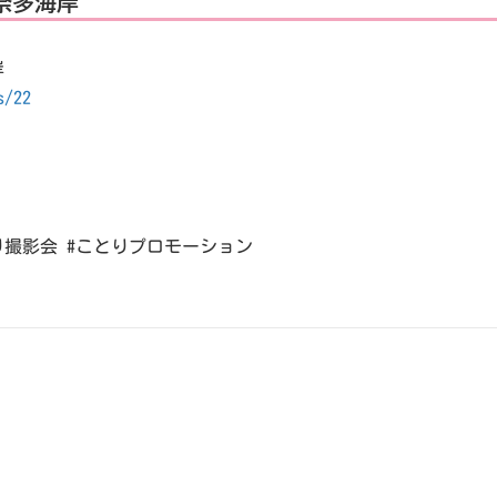
 奈多海岸
岸
s/22
とり撮影会 #ことりプロモーション